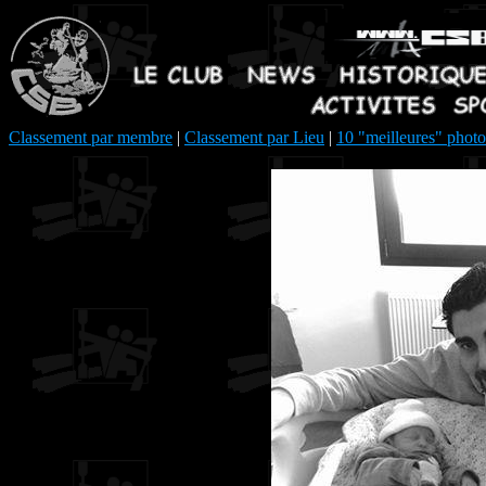
Classement par membre
|
Classement par Lieu
|
10 "meilleures" photo