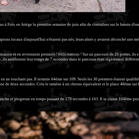
à Foix en Ariège la première semaine de juin afin de s'entraîner sur le bassin d'eau
pions locaux d'aujourd'hui n'étaient pas nés, leurs aînés y avaient décroché une m
ation et en reviennent premiers ! Félicitations ! Sur un parcours de 20 portes, ils 
e, ils améliorent leur temps de 7 secondes mais le parcours était légèrement différent
n ne touchant pas. Il termine 64ème sur 109. Seuls les 30 premiers étaient qualifié
e de deux secondes. Cela le ramène à un chrono équivalent et le place 48ème sur le
manche et progresse en temps passant de 170 secondes à 163. Il se classe 104ème puis