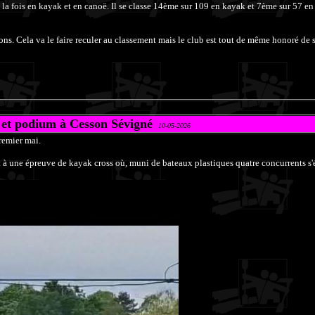
 la fois en kayak et en canoë. Il se classe 14ème sur 109 en kayak et 7ème sur 57 e
ns. Cela va le faire reculer au classement mais le club est tout de même honoré de 
 et podium à Cesson Sévigné
10-05-2026
remier mai.
 et à une épreuve de kayak cross où, muni de bateaux plastiques quatre concurrents s