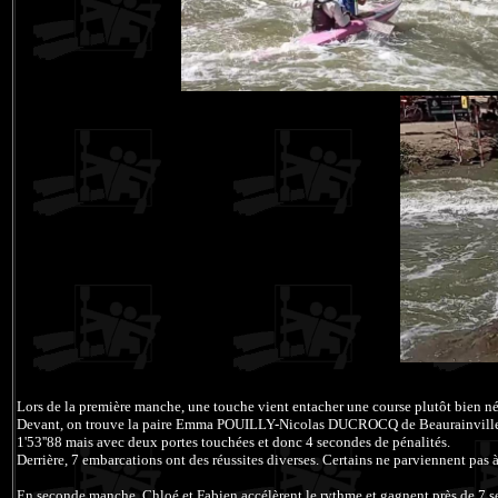
Lors de la première manche, une touche vient entacher une course plutôt bien né
Devant, on trouve la paire Emma POUILLY-Nicolas DUCROCQ de Beaurainville 
1'53''88 mais avec deux portes touchées et donc 4 secondes de pénalités.
Derrière, 7 embarcations ont des réussites diverses. Certains ne parviennent pas à 
En seconde manche, Chloé et Fabien accélèrent le rythme et gagnent près de 7 se