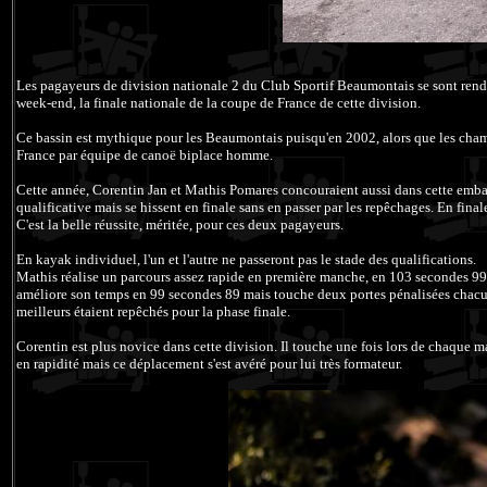
Les pagayeurs de division nationale 2 du Club Sportif Beaumontais se sont rendus 
week-end, la finale nationale de la coupe de France de cette division.
Ce bassin est mythique pour les Beaumontais puisqu'en 2002, alors que les cham
France par équipe de canoë biplace homme.
Cette année, Corentin Jan et Mathis Pomares concouraient aussi dans cette embarc
qualificative mais se hissent en finale sans en passer par les repêchages. En final
C'est la belle réussite, méritée, pour ces deux pagayeurs.
En kayak individuel, l'un et l'autre ne passeront pas le stade des qualifications.
Mathis réalise un parcours assez rapide en première manche, en 103 secondes 99 e
améliore son temps en 99 secondes 89 mais touche deux portes pénalisées chacun
meilleurs étaient repêchés pour la phase finale.
Corentin est plus novice dans cette division. Il touche une fois lors de chaque 
en rapidité mais ce déplacement s'est avéré pour lui très formateur.