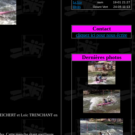
Le Site
sam
19-01 21:27
Divers
Geant Vert
24-05 11:13
Contact
cliquez ici pour nous écrire
Dernières photos
nie REICHERT et Loïc TRENCHANT en
des. Cette manche étant meilleure,