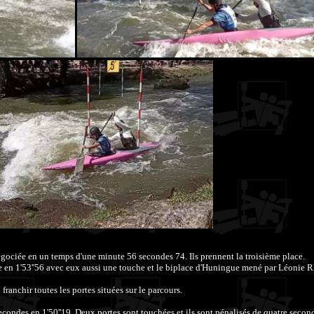
gociée en un temps d'une minute 56 secondes 74. Ils prennent la troisième place.
en 1'53''56 avec eux aussi une touche et le biplace d'Huningue mené par Léo
franchir toutes les portes situées sur le parcours.
condes en 1'50''19. Deux portes sont touchées et ils sont pénalisés de quatre secon