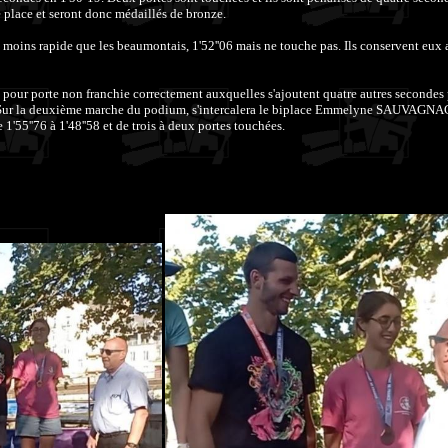
me place et seront donc médaillés de bronze.
 moins rapide que les beaumontais, 1'52''06 mais ne touche pas. Ils conservent eux 
pour porte non franchie correctement auxquelles s'ajoutent quatre autres secondes
es. Sur la deuxième marche du podium, s'intercalera le biplace Emmelyne SAUVAGNAC
'55''76 à 1'48''58 et de trois à deux portes touchées.