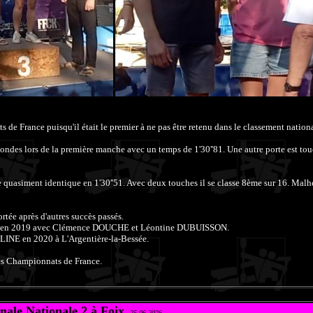
 de France puisqu'il était le premier à ne pas être retenu dans le classement nationa
econdes lors de la première manche avec un temps de 1'30''81. Une autre porte est tou
e quasiment identique en 1'30''51. Avec deux touches il se classe 8ème sur 16. Malh
rtée après d'autres succès passés.
sin en 2019 avec Clémence DOUCHE et Léontine DUBUISSON.
LINE en 2020 à L'Argentière-la-Bessée.
es Championnats de France.
nale Nationale 2 à Foix
25-06-2026