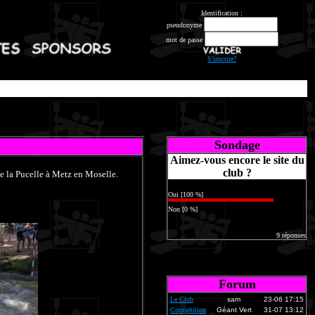
Identification :
pseudonyme
mot de passe
S'inscrire?
Sondage
Aimez-vous encore le site du
club ?
 la Pucelle à Metz en Moselle.
Oui [100 %]
Non [0 %]
9 réponses
Forum
Le Club
sam
23-06 17:15
Compétition
Géant Vert
31-07 13:12