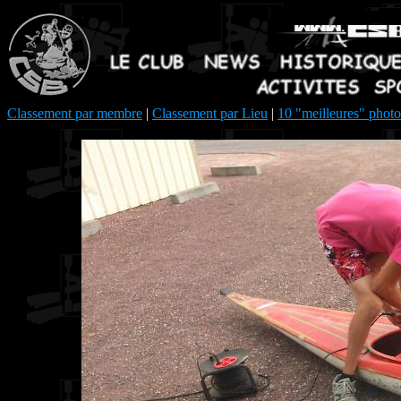
Classement par membre
|
Classement par Lieu
|
10 "meilleures" photo