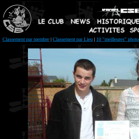
Classement par membre
|
Classement par Lieu
|
10 "meilleures" photo