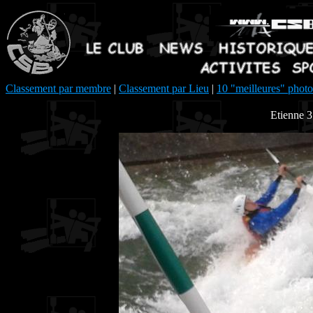
Classement par membre
|
Classement par Lieu
|
10 "meilleures" photo
Etienne 