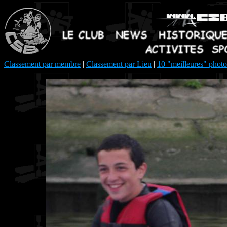
Classement par membre
|
Classement par Lieu
|
10 "meilleures" photo