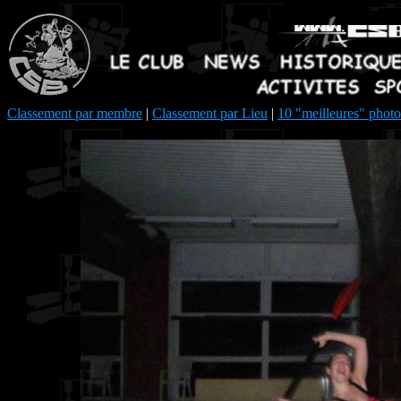
Classement par membre
|
Classement par Lieu
|
10 "meilleures" photo