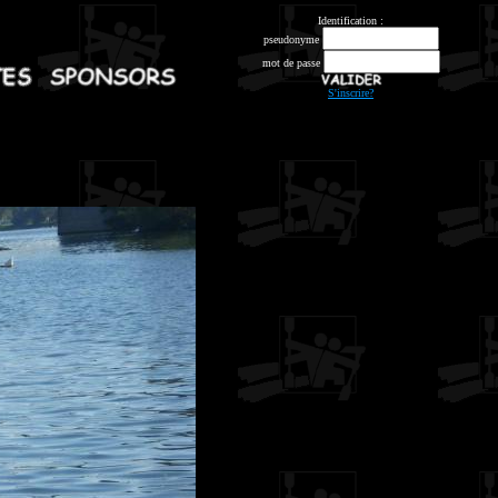
Identification :
pseudonyme
mot de passe
S'inscrire?