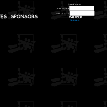
Identification :
pseudonyme
mot de passe
S'inscrire?