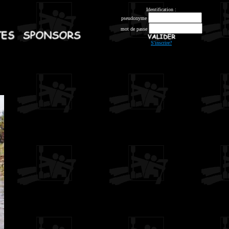
Identification :
pseudonyme
mot de passe
S'inscrire?