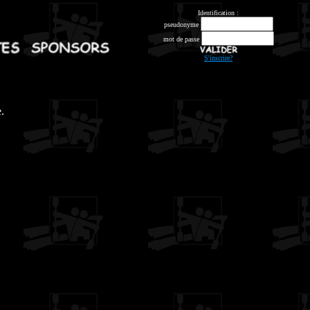
Identification :
pseudonyme
mot de passe
S'inscrire?
.