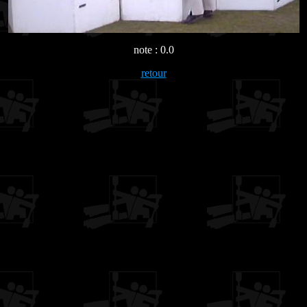
note : 0.0
retour